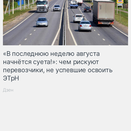
«В последнюю неделю августа
начнётся суета!»: чем рискуют
перевозчики, не успевшие освоить
ЭТрН
Дзен