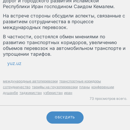
дорог и городского развития Исламской
Республики Иран господином Саидом Кемалем.
На встрече стороны обсудили аспекты, связанные с
развитием сотрудничества в процессе
международных перевозок.
В частности, состоялся обмен мнениями по
развитию транспортных коридоров, увеличению
объемов перевозок на автомобильном транспорте и
упрощении тарифов.
yuz.uz
международные автоперевозки
транспортные коридоры
сотрудничество
тарифы на грузоперевозки
планы
конференции
душанбе
таджикистан
узбекистан
иран
73 просмотров всего.
ОБСУДИТЬ