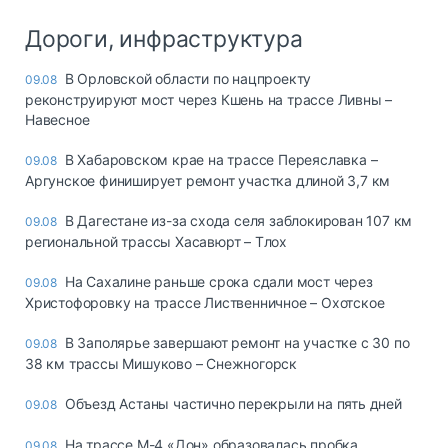
Дороги, инфраструктура
В Орловской области по нацпроекту
09.08
реконструируют мост через Кшень на трассе Ливны –
Навесное
В Хабаровском крае на трассе Переяславка –
09.08
Аргунское финиширует ремонт участка длиной 3,7 км
В Дагестане из-за схода селя заблокирован 107 км
09.08
региональной трассы Хасавюрт – Тлох
На Сахалине раньше срока сдали мост через
09.08
Христофоровку на трассе Лиственничное – Охотское
В Заполярье завершают ремонт на участке с 30 по
09.08
38 км трассы Мишуково – Снежногорск
Объезд Астаны частично перекрыли на пять дней
09.08
На трассе М-4 «Дон» образовалась пробка
09.08