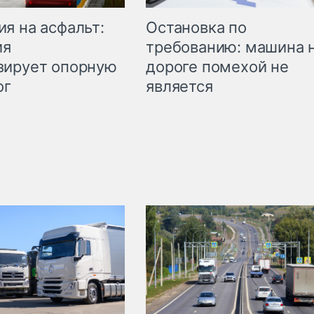
Остановка по
я на асфальт:
требованию: машина 
ия
дороге помехой не
зирует опорную
является
ог