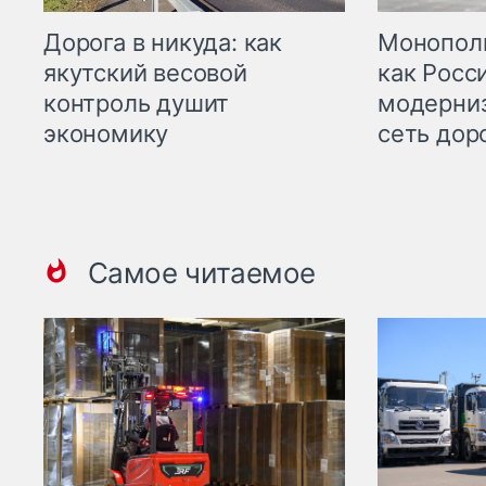
Дорога в никуда: как
Монополи
якутский весовой
как Росс
контроль душит
модерни
экономику
сеть дор
Самое читаемое