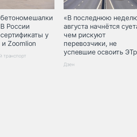
 бетономешалки
«В последнюю недел
 В России
августа начнётся суета
 сертификаты у
чем рискуют
 и Zoomlion
перевозчики, не
успевшие освоить ЭТ
й транспорт
Дзен