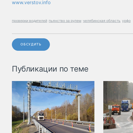
www.verstov.info
проверки водителей
пьянство за рулем
челябинская область
урфо
ОБСУДИТЬ
Публикации по теме