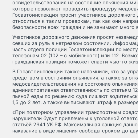
освидетельствования на состояние опьянения ми
которые позволяют проводить процедуру медосви
Госавтоинспекция просит участников дорожного
относиться к таким проверкам, так как они напра
безопасности всех граждан и не занимают много в
Участников дорожного движения просят незамедл
севших за руль в нетрезвом состоянии. Информа
часть отдела полиции Госавтоинспекции по мест
телефонам 02 (102 – с мобильного) или 112. Возм
гражданская позиция поможет спасти чью-то жиз
В Госавтоинспекции также напомнили, что за уп
средством в состоянии опьянения, а также за от
медосвидетельствования на состояние опьянени
административная ответственность по статьям 12
пьяной езды по решению суда лишают водительск
1,5 до 2 лет, а также выписывают штраф в размере
«При повторном управлении транспортным средс
нарушители будут привлечены к уголовной ответс
статьёй 264.1 УК РФ. Максимальная санкция данн
наказание в виде лишения свободы сроком до двух