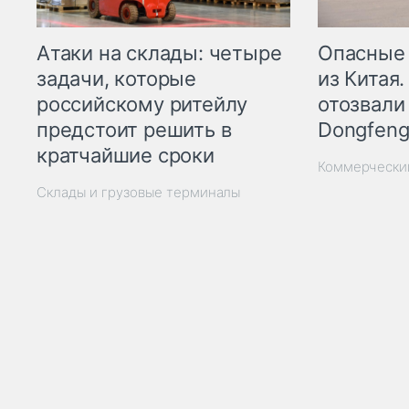
Опасные
Атаки на склады: четыре
из Китая.
задачи, которые
отозвали
российскому ритейлу
Dongfeng
предстоит решить в
кратчайшие сроки
Коммерчески
Склады и грузовые терминалы