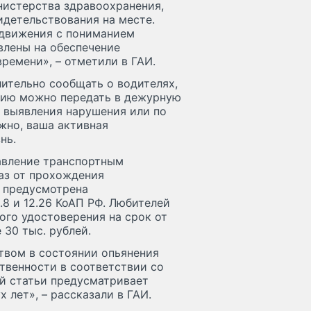
нистерства здравоохранения,
детельствования на месте.
 движения с пониманием
влены на обеспечение
ремени», – отметили в ГАИ.
ительно сообщать о водителях,
цию можно передать в дежурную
у выявления нарушения или по
ожно, ваша активная
нь.
равление транспортным
каз от прохождения
я предусмотрена
.8 и 12.26 КоАП РФ. Любителей
ого удостоверения на срок от
 30 тыс. рублей.
твом в состоянии опьянения
твенности в соответствии со
ой статьи предусматривает
 лет», – рассказали в ГАИ.