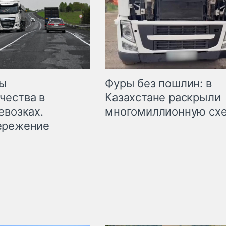
мы
Фуры без пошлин: в
чества в
Казахстане раскрыли
евозках.
многомиллионную сх
ережение