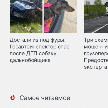
Три схе
Достали из под фуры.
мошенни
Госавтоинспектор спас
грузопер
после ДТП собаку
Предост
дальнобойщика
эксперта
Самое читаемое