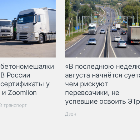
 бетономешалки
«В последнюю недел
 В России
августа начнётся суета
 сертификаты у
чем рискуют
 и Zoomlion
перевозчики, не
успевшие освоить ЭТ
й транспорт
Дзен