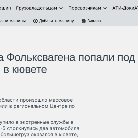
ашин
Грузовладельцам
Перевозчикам
АТИ-Доки
А
Ваши машины
Добавить машину
Заказы
а Фольксвагена попали под
 в кювете
 области произошло массовое
ли в региональном Центре по
упило в экстренные службы в
М-5 столкнулись два автомобиля
 большегруз оказался в кювете,