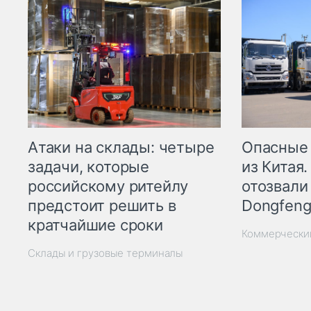
Опасные
Атаки на склады: четыре
из Китая.
задачи, которые
отозвали
российскому ритейлу
Dongfeng
предстоит решить в
кратчайшие сроки
Коммерчески
Склады и грузовые терминалы