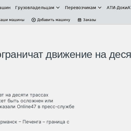
ашин
Грузовладельцам
Перевозчикам
АТИ-Доки
А
Ваши машины
Добавить машину
Заказы
ограничат движение на дес
ат на десяти трассах
жет быть осложнен или
казали Online47 в пресс-службе
рманск – Печенга – граница с