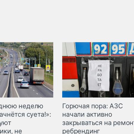
Горючая пора: АЗС
еднюю неделю
начали активно
ачнётся суета!»:
закрываться на ремон
куют
ребрендинг
ики, не