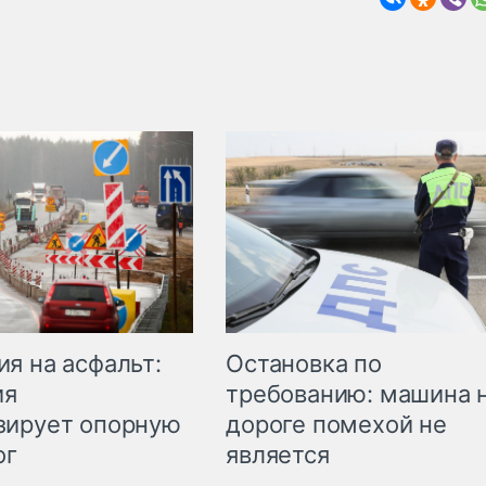
Остановка по
я на асфальт:
требованию: машина 
ия
дороге помехой не
зирует опорную
является
ог