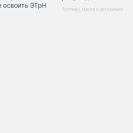
 освоить ЭТрН
Топливо, масла и автохимия