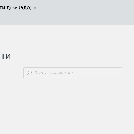
ТИ-Доки (ЭДО)
яти