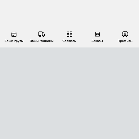
Ваши грузы
Ваши машины
Сервисы
Заказы
Профиль
АВТОМАТИЗАЦИЯ ПЕРЕВОЗОК
Площадки
Заказы
Торги
Тендеры
АТИ-Доки
GPS-мониторинг
АТИ Мессенджер
Цепочки грузов
API ATI.SU
ПОЛЕЗНОЕ
Расчет расстояний
БЕЗОПАСНОСТЬ
Академия ATI.SU
ATI.SU о безопасности