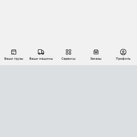
Ваши грузы
Ваши машины
Сервисы
Заказы
Профиль
АВТОМАТИЗАЦИЯ ПЕРЕВОЗОК
Площадки
Заказы
Торги
Тендеры
АТИ-Доки
GPS-мониторинг
АТИ Мессенджер
Цепочки грузов
API ATI.SU
ПОЛЕЗНОЕ