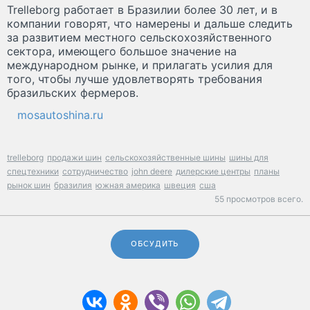
Trelleborg работает в Бразилии более 30 лет, и в
компании говорят, что намерены и дальше следить
за развитием местного сельскохозяйственного
сектора, имеющего большое значение на
международном рынке, и прилагать усилия для
того, чтобы лучше удовлетворять требования
бразильских фермеров.
mosautoshina.ru
trelleborg
продажи шин
сельскохозяйственные шины
шины для
спецтехники
сотрудничество
john deere
дилерские центры
планы
рынок шин
бразилия
южная америка
швеция
сша
55 просмотров всего.
ОБСУДИТЬ