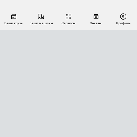
Ваши грузы
Ваши машины
Сервисы
Заказы
Профиль
АВТОМАТИЗАЦИЯ ПЕРЕВОЗОК
Площадки
Заказы
Торги
Тендеры
АТИ-Доки
GPS-мониторинг
АТИ Мессенджер
Цепочки грузов
API ATI.SU
ПОЛЕЗНОЕ
Расчет расстояний
БЕЗОПАСНОСТЬ
Академия ATI.SU
ATI.SU о безопасности
Звезды ATI.SU на вашем сайте
КОНТАКТЫ И ТАРИФЫ
Памятка по проверке контрагентов
Индекс ATI.SU FTL РФ
О системе ATI.SU
Светофор+