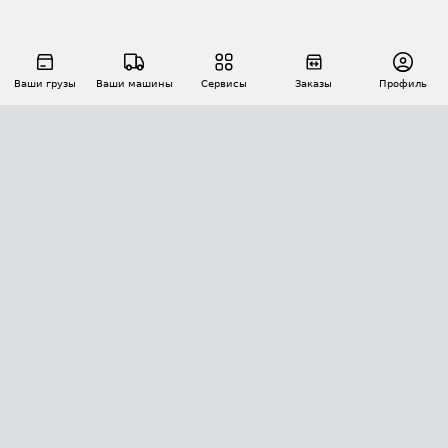
Ваши грузы
Ваши машины
Сервисы
Заказы
Профиль
АВТОМАТИЗАЦИЯ ПЕРЕВОЗОК
Площадки
Заказы
Торги
Тендеры
АТИ-Доки
GPS-мониторинг
АТИ Мессенджер
Цепочки грузов
API ATI.SU
ПОЛЕЗНОЕ
Расчет расстояний
БЕЗОПАСНОСТЬ
Академия ATI.SU
ATI.SU о безопасности
Звезды ATI.SU на вашем сайте
КОНТАКТЫ И ТАРИФЫ
Памятка по проверке контрагентов
Индекс ATI.SU FTL РФ
О системе ATI.SU