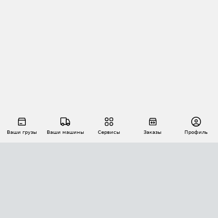
Ваши грузы
Ваши машины
Сервисы
Заказы
Профиль
АВТОМАТИЗАЦИЯ ПЕРЕВОЗОК
Площадки
Заказы
Торги
Тендеры
АТИ-Доки
GPS-мониторинг
АТИ Мессенджер
Цепочки грузов