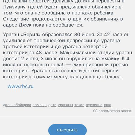
где нашли ее детей. Девушку должны перевезти в
Луизиану, где ей будет предъявлено обвинение в
том, что она не сообщила о пропаже ребенка.
Следствие продолжается, о других обвинениях в
адрес Джек пока не сообщается.
Ураган «Берил» образовался 30 июня. За 42 часа он
усилился от тропической депрессии до урагана
третьей категории и до урагана четвертой
категории за 48 часов. Максимальной стадии ураган
достиг 2 июля, 3 июля он обрушился на Ямайку. К 4
июля он несколько ослаб — ему присвоили третью
категорию. Ураган стал слабее и достиг первой
категории к тому моменту, как дошел до Техаса.
www.rbc.ru
дальнобойщики
помощь
дети
ураганы
техас
луизиана
сша
90 просмотров всего.
ОБСУДИТЬ