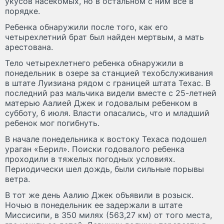
укусов насекомых, но в остальном с ним все в
порядке.
Ребенка обнаружили после того, как его
четырехлетний брат был найден мертвым, а мать
арестована.
Тело четырехлетнего ребенка обнаружили в
понедельник в озере за станцией техобслуживания
в штате Луизиана рядом с границей штата Техас. В
последний раз мальчика видели вместе с 25-летней
матерью Аалией Джек и годовалым ребенком в
субботу, 6 июля. Власти опасались, что и младший
ребенок мог погибнуть.
В начале понедельника к востоку Техаса подошел
ураган «Берил». Поиски годовалого ребенка
проходили в тяжелых погодных условиях.
Периодически шел дождь, были сильные порывы
ветра.
В тот же день Аалию Джек объявили в розыск.
Ночью в понедельник ее задержали в штате
Миссисипи, в 350 милях (563,27 км) от того места,