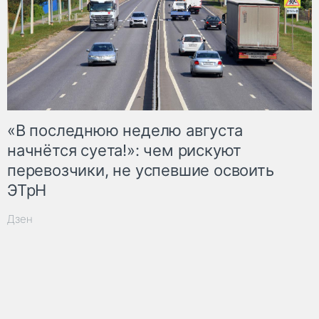
«В последнюю неделю августа
начнётся суета!»: чем рискуют
перевозчики, не успевшие освоить
ЭТрН
Дзен