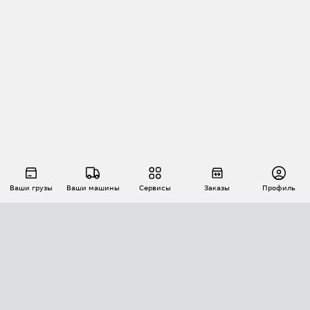
Ваши грузы
Ваши машины
Сервисы
Заказы
Профиль
АВТОМАТИЗАЦИЯ ПЕРЕВОЗОК
Площадки
Заказы
Торги
Тендеры
АТИ-Доки
GPS-мониторинг
АТИ Мессенджер
Цепочки грузов