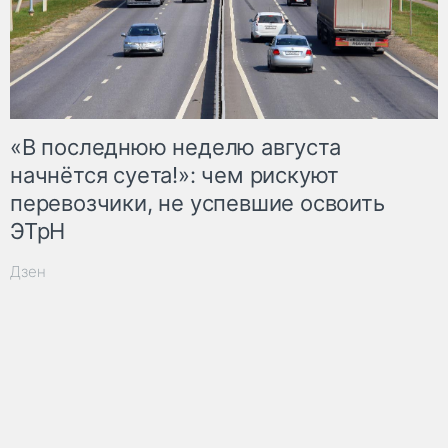
«В последнюю неделю августа
начнётся суета!»: чем рискуют
перевозчики, не успевшие освоить
ЭТрН
Дзен