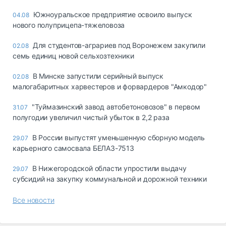
Южноуральское предприятие освоило выпуск
04.08
нового полуприцепа-тяжеловоза
Для студентов-аграриев под Воронежем закупили
02.08
семь единиц новой сельхозтехники
В Минске запустили серийный выпуск
02.08
малогабаритных харвестеров и форвардеров "Амкодор"
"Туймазинский завод автобетоновозов" в первом
31.07
полугодии увеличил чистый убыток в 2,2 раза
В России выпустят уменьшенную сборную модель
29.07
карьерного самосвала БЕЛАЗ-7513
В Нижегородской области упростили выдачу
29.07
субсидий на закупку коммунальной и дорожной техники
Все новости