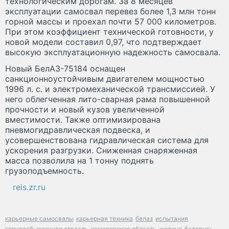
технологическим дорогам. За 8 месяцев
эксплуатации самосвал перевез более 1,3 млн тонн
горной массы и проехал почти 57 000 километров.
При этом коэффициент технической готовности, у
новой модели составил 0,97, что подтверждает
высокую эксплуатационную надежность самосвала.
Новый БелАЗ-75184 оснащен
санкционноустойчивым двигателем мощностью
1996 л. с. и электромеханической трансмиссией. У
него облегченная лито-сварная рама повышенной
прочности и новый кузов увеличенной
вместимости. Также оптимизирована
пневмогидравлическая подвеска, и
усовершенствована гидравлическая система для
ускорения разгрузки. Сниженная снаряженная
масса позволила на 1 тонну поднять
грузоподъемность.
reis.zr.ru
карьерные самосвалы
карьерная техника
белаз
испытания
горнодобывающая отрасль
кемеровская область
жодино
беларусь