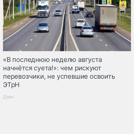
«В последнюю неделю августа
начнётся суета!»: чем рискуют
перевозчики, не успевшие освоить
ЭТрН
Дзен