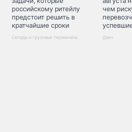
задачи, которые
августа н
российскому ритейлу
чем рис
предстоит решить в
перевозч
кратчайшие сроки
успевшие
Склады и грузовые терминалы
Дзен