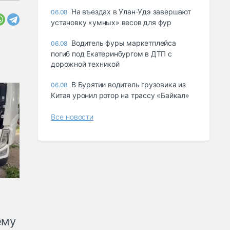
Ha въeздax в Улaн-Удэ зaвepшaют
06.08
ycтaнoвкy «yмныx» вecoв для фyp
Водитель фуры маркетплейса
06.08
погиб под Екатеринбургом в ДТП с
дорожной техникой
В Бурятии водитель грузовика из
06.08
Китая уронил ротор на трассу «Байкал»
Все новости
ему