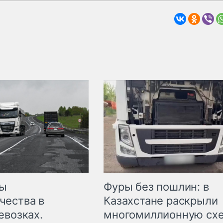
мы
Фуры без пошлин: в
чества в
Казахстане раскрыли
евозках.
многомиллионную сх