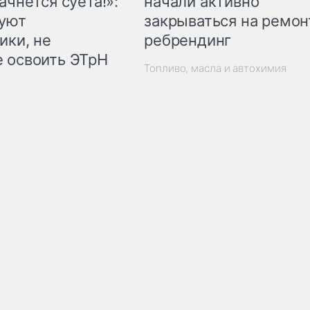
начали активно
ачнётся суета!»:
закрываться на ремон
куют
ребрендинг
ики, не
 освоить ЭТрН
Топливо, масла и автохимия