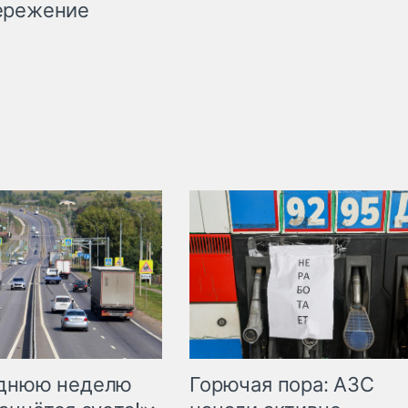
ережение
Горючая пора: АЗС
еднюю неделю