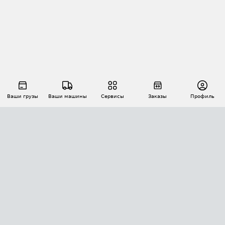
Ваши грузы
Ваши машины
Сервисы
Заказы
Профиль
АВТОМАТИЗАЦИЯ ПЕРЕВОЗОК
Площадки
Заказы
Торги
Тендеры
АТИ-Доки
GPS-мониторинг
АТИ Мессенджер
Цепочки грузов
API ATI.SU
ПОЛЕЗНОЕ