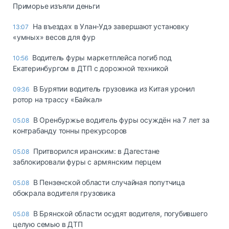
Приморье изъяли деньги
Ha въeздax в Улaн-Удэ зaвepшaют ycтaнoвкy
13:07
«yмныx» вecoв для фyp
Водитель фуры маркетплейса погиб под
10:56
Екатеринбургом в ДТП с дорожной техникой
В Бурятии водитель грузовика из Китая уронил
09:36
ротор на трассу «Байкал»
В Оренбуржье водитель фуры осуждён на 7 лет за
05.08
контрабанду тонны прекурсоров
Притворился иранским: в Дагестане
05.08
заблокировали фуры с армянским перцем
В Пензенской области случайная попутчица
05.08
обокрала водителя грузовика
В Брянской области осудят водителя, погубившего
05.08
целую семью в ДТП