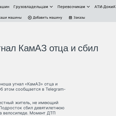
ашин
Грузовладельцам
Перевозчикам
АТИ-Доки
А
Ваши машины
Добавить машину
Заказы
гнал КамАЗ отца и сбил
юноша угнал «КамАЗ» отца и
Об этом сообщается в Telegram-
местный житель, не имеющий
. Подросток сбил девятилетнюю
на велосипеде. Момент ДТП