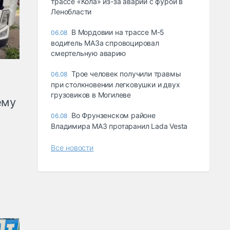
трассе «Кола» из-за аварии с фурой в
Ленобласти
В Мордовии на трассе М-5
06.08
водитель МАЗа спровоцировал
смертельную аварию
Трое человек получили травмы
06.08
при столкновении легковушки и двух
грузовиков в Могилеве
ему
Во Фрунзенском районе
06.08
Владимира МАЗ протаранил Lada Vesta
Все новости