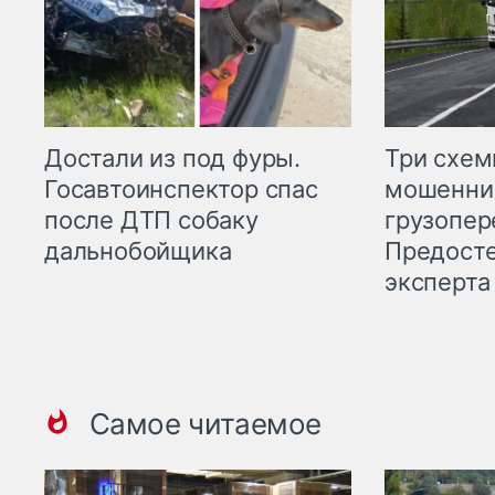
Три схе
Достали из под фуры.
мошенни
Госавтоинспектор спас
грузопер
после ДТП собаку
Предост
дальнобойщика
эксперта
Самое читаемое