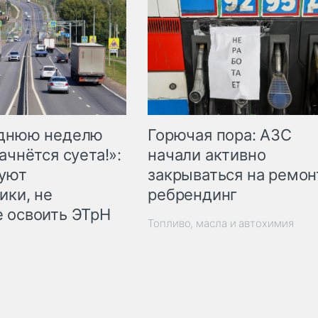
Горючая пора: АЗС
еднюю неделю
начали активно
ачнётся суета!»:
закрываться на ремон
куют
ребрендинг
ики, не
 освоить ЭТрН
Топливо, масла и автохимия