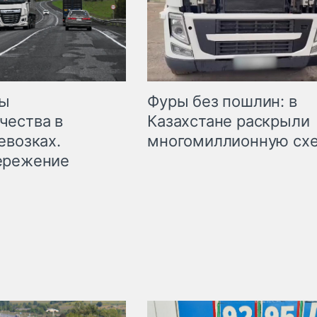
мы
Фуры без пошлин: в
чества в
Казахстане раскрыли
евозках.
многомиллионную сх
ережение