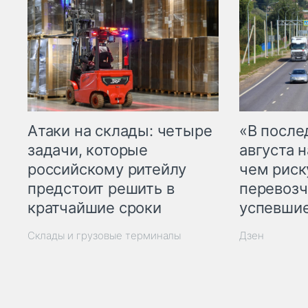
Атаки на склады: четыре
«В посл
задачи, которые
августа н
российскому ритейлу
чем рис
предстоит решить в
перевозч
кратчайшие сроки
успевшие
Склады и грузовые терминалы
Дзен