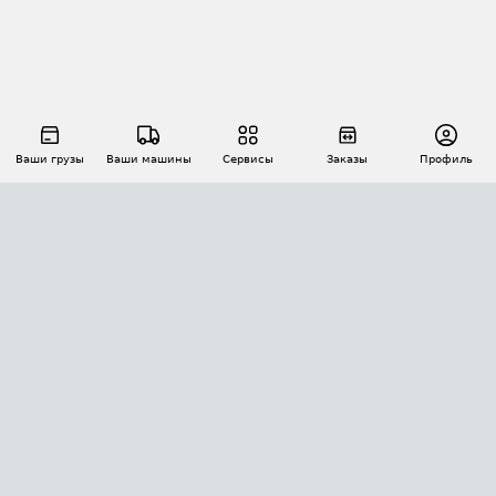
Ваши грузы
Ваши машины
Сервисы
Заказы
Профиль
АВТОМАТИЗАЦИЯ ПЕРЕВОЗОК
Площадки
Заказы
Торги
Тендеры
АТИ-Доки
GPS-мониторинг
АТИ Мессенджер
Цепочки грузов
API ATI.SU
ПОЛЕЗНОЕ
Расчет расстояний
БЕЗОПАСНОСТЬ
Академия ATI.SU