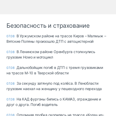
Безопасность и страхование
В Уржумском районе на трассе Киров – Малмыж –
07.08
Вятские Поляны произошло ДТП с автоцистерной
В Ленинском районе Оренбурга столкнулись
07.08
грузовик Howo и мотоцикл
Дальнобойщик погиб в ДТП с тремя грузовиками
07.08
на трассе М-10 в Тверской области
За секунду затянуло под колёса. В Ленобласти
07.08
грузовик наехал на женщину у пешеходного перехода
На КАД фургоны бились о КАМАЗ, ограждение и
07.08
друг о друга. Погиб водитель
Огромная пробка скопилась на трассе «Кола» из-
07.08