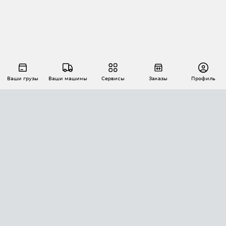
Ваши грузы
Ваши машины
Сервисы
Заказы
Профиль
АВТОМАТИЗАЦИЯ ПЕРЕВОЗОК
Площадки
Заказы
Торги
Тендеры
АТИ-Доки
GPS-мониторинг
АТИ Мессенджер
Цепочки грузов
API ATI.SU
ПОЛЕЗНОЕ
Расчет расстояний
БЕЗОПАСНОСТЬ