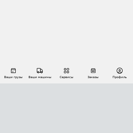
Ваши грузы
Ваши машины
Сервисы
Заказы
Профиль
АВТОМАТИЗАЦИЯ ПЕРЕВОЗОК
Площадки
Заказы
Торги
Тендеры
АТИ-Доки
GPS-мониторинг
АТИ Мессенджер
Цепочки грузов
API ATI.SU