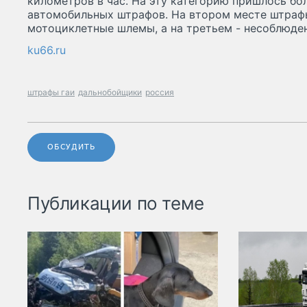
километров в час. На эту категорию пришлось б
автомобильных штрафов. На втором месте штрафы
мотоциклетные шлемы, а на третьем - несоблюде
ku66.ru
штрафы гаи
дальнобойщики
россия
ОБСУДИТЬ
Публикации по теме