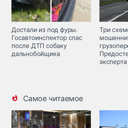
Три схе
Достали из под фуры.
мошенни
Госавтоинспектор спас
грузопер
после ДТП собаку
Предост
дальнобойщика
эксперта
Самое читаемое