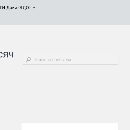
ТИ-Доки (ЭДО)
сяч