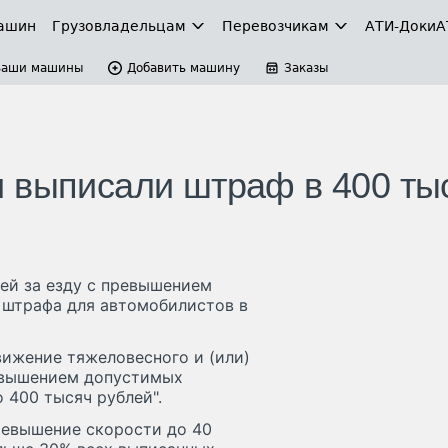
ашин
Грузовладельцам
Перевозчикам
АТИ-Доки
А
Ваши машины
Добавить машину
Заказы
 выписали штраф в 400 ты
ей за езду с превышением
 штрафа для автомобилистов в
вижение тяжеловесного и (или)
ревышением допустимых
о 400 тысяч рублей".
ревышение скорости до 40