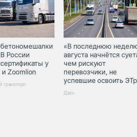
 бетономешалки
«В последнюю недел
 В России
августа начнётся суета
 сертификаты у
чем рискуют
 и Zoomlion
перевозчики, не
успевшие освоить ЭТ
й транспорт
Дзен