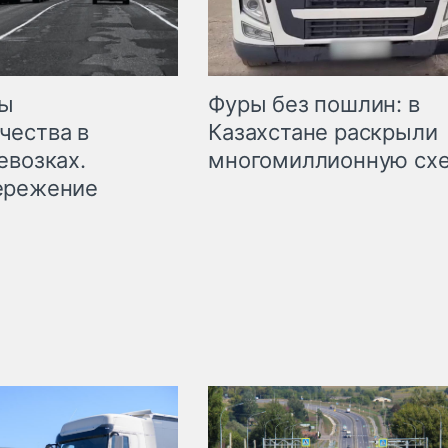
мы
Фуры без пошлин: в
чества в
Казахстане раскрыли
евозках.
многомиллионную сх
ережение