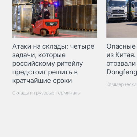
Опасные
Атаки на склады: четыре
из Китая.
задачи, которые
отозвали
российскому ритейлу
Dongfeng
предстоит решить в
кратчайшие сроки
Коммерчески
Склады и грузовые терминалы