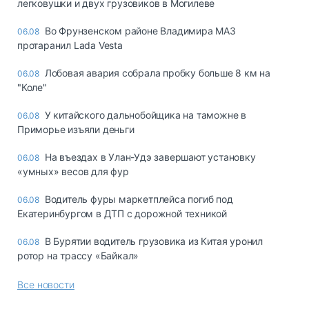
легковушки и двух грузовиков в Могилеве
Во Фрунзенском районе Владимира МАЗ
06.08
протаранил Lada Vesta
Лобовая авария собрала пробку больше 8 км на
06.08
"Коле"
У китайского дальнобойщика на таможне в
06.08
Приморье изъяли деньги
Ha въeздax в Улaн-Удэ зaвepшaют ycтaнoвкy
06.08
«yмныx» вecoв для фyp
Водитель фуры маркетплейса погиб под
06.08
Екатеринбургом в ДТП с дорожной техникой
В Бурятии водитель грузовика из Китая уронил
06.08
ротор на трассу «Байкал»
Все новости