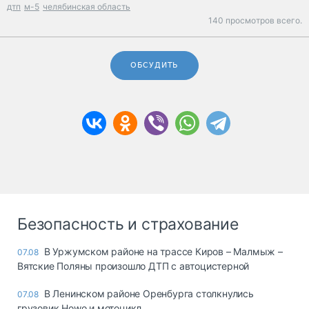
дтп
м-5
челябинская область
140 просмотров всего.
ОБСУДИТЬ
Безопасность и страхование
В Уржумском районе на трассе Киров – Малмыж –
07.08
Вятские Поляны произошло ДТП с автоцистерной
В Ленинском районе Оренбурга столкнулись
07.08
грузовик Howo и мотоцикл