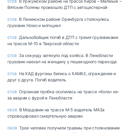
В Уржумском районе на трассе Киров – Малмыж –
07.08
Вятские Поляны произошло ДТП с автоцистерной
В Ленинском районе Оренбурга столкнулись
07.08
грузовик Howo и мотоцикл
Дальнобойщик погиб в ДТП с тремя грузовиками
07.08
на трассе М-10 в Тверской области
За секунду затянуло под колёса. В Ленобласти
07.08
грузовик наехал на женщину у пешеходного перехода
На КАД фургоны бились о КАМАЗ, ограждение и
07.08
друг о друга. Погиб водитель
Огромная пробка скопилась на трассе «Кола» из-
07.08
за аварии с фурой в Ленобласти
В Мордовии на трассе М-5 водитель МАЗа
06.08
спровоцировал смертельную аварию
Трое человек получили травмы при столкновении
06.08