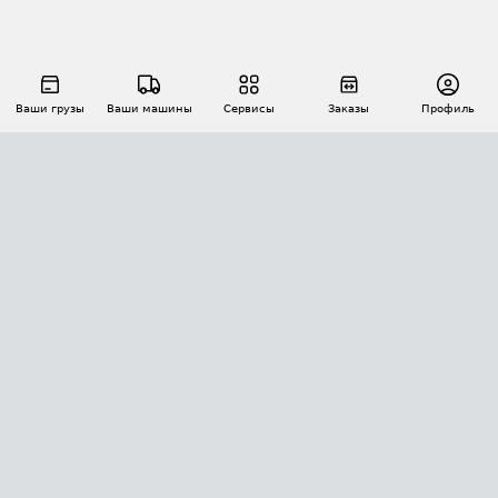
Ваши грузы
Ваши машины
Сервисы
Заказы
Профиль
АВТОМАТИЗАЦИЯ ПЕРЕВОЗОК
Площадки
Заказы
Торги
Тендеры
АТИ-Доки
GPS-мониторинг
АТИ Мессенджер
Цепочки грузов
API ATI.SU
ПОЛЕЗНОЕ
Расчет расстояний
БЕЗОПАСНОСТЬ
Академия ATI.SU
ATI.SU о безопасности
Звезды ATI.SU на вашем сайте
КОНТАКТЫ И ТАРИФЫ
Памятка по проверке контрагентов