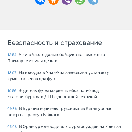
Безопасность и страхование
У китайского дальнобойщика на таможне в
13:54
Приморье изъяли деньги
Ha въeздax в Улaн-Удэ зaвepшaют ycтaнoвкy
13:07
«yмныx» вecoв для фyp
Водитель фуры маркетплейса погиб под
10:56
Екатеринбургом в ДТП с дорожной техникой
В Бурятии водитель грузовика из Китая уронил
09:36
ротор на трассу «Байкал»
В Оренбуржье водитель фуры осуждён на 7 лет за
05.08