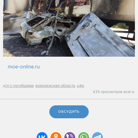
moe-online.ru
дтп с погибшими
воронежская область
цфо
435 просмотров всего.
ОБСУДИТЬ