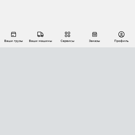
Ваши грузы
Ваши машины
Сервисы
Заказы
Профиль
АВТОМАТИЗАЦИЯ ПЕРЕВОЗОК
Площадки
Заказы
Торги
Тендеры
АТИ-Доки
GPS-мониторинг
АТИ Мессенджер
Цепочки грузов
API ATI.SU
ПОЛЕЗНОЕ
Расчет расстояний
БЕЗОПАСНОСТЬ
Академия ATI.SU