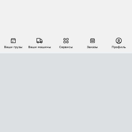
Ваши грузы
Ваши машины
Сервисы
Заказы
Профиль
АВТОМАТИЗАЦИЯ ПЕРЕВОЗОК
Площадки
Заказы
Торги
Тендеры
АТИ-Доки
GPS-мониторинг
АТИ Мессенджер
Цепочки грузов
API ATI.SU
ПОЛЕЗНОЕ
Расчет расстояний
БЕЗОПАСНОСТЬ