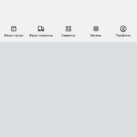
Ваши грузы
Ваши машины
Сервисы
Заказы
Профиль
АВТОМАТИЗАЦИЯ ПЕРЕВОЗОК
Площадки
Заказы
Торги
Тендеры
АТИ-Доки
GPS-мониторинг
АТИ Мессенджер
Цепочки грузов
API ATI.SU
ПОЛЕЗНОЕ
Расчет расстояний
БЕЗОПАСНОСТЬ
Академия ATI.SU
ATI.SU о безопасности
Звезды ATI.SU на вашем сайте
КОНТАКТЫ И ТАРИФЫ