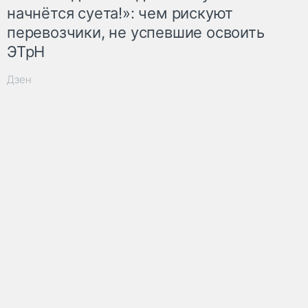
начнётся суета!»: чем рискуют
перевозчики, не успевшие освоить
ЭТрН
Дзен