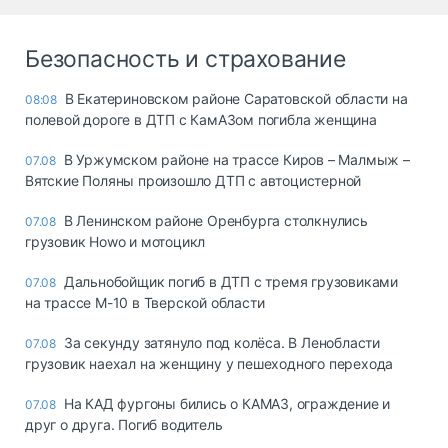
Безопасность и страхование
В Екатериновском районе Саратовской области на
08:08
полевой дороге в ДТП с КамАЗом погибла женщина
В Уржумском районе на трассе Киров – Малмыж –
07.08
Вятские Поляны произошло ДТП с автоцистерной
В Ленинском районе Оренбурга столкнулись
07.08
грузовик Howo и мотоцикл
Дальнобойщик погиб в ДТП с тремя грузовиками
07.08
на трассе М-10 в Тверской области
За секунду затянуло под колёса. В Ленобласти
07.08
грузовик наехал на женщину у пешеходного перехода
На КАД фургоны бились о КАМАЗ, ограждение и
07.08
друг о друга. Погиб водитель