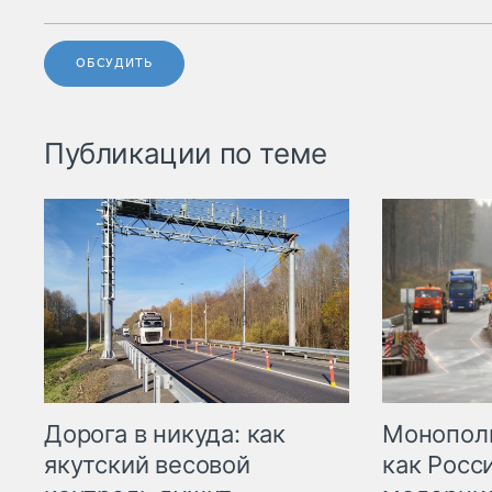
ОБСУДИТЬ
Публикации по теме
Дорога в никуда: как
Монополи
якутский весовой
как Росс