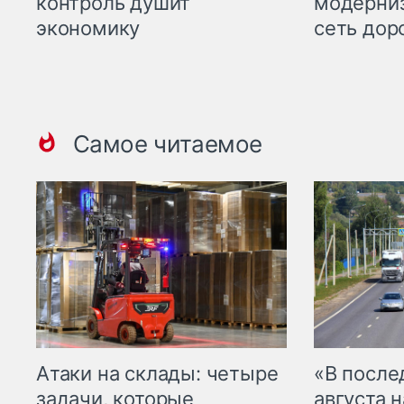
контроль душит
модерни
экономику
сеть дор
Самое читаемое
Атаки на склады: четыре
«В посл
задачи, которые
августа н