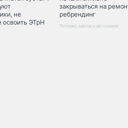
закрываться на ремон
куют
ребрендинг
ики, не
 освоить ЭТрН
Топливо, масла и автохимия