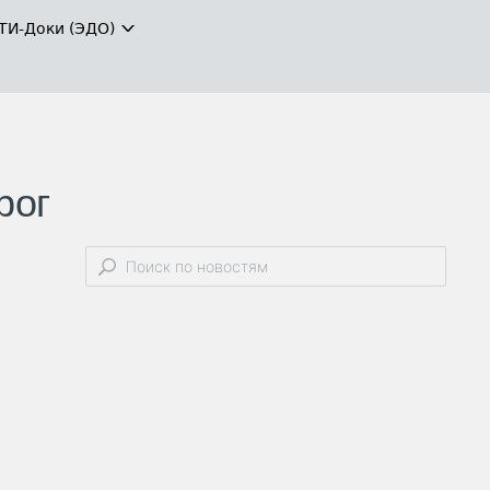
ТИ-Доки (ЭДО)
рог