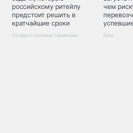
российскому ритейлу
чем рис
предстоит решить в
перевозч
кратчайшие сроки
успевшие
Склады и грузовые терминалы
Дзен