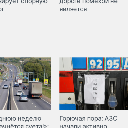
дороге помехой не
зирует опорную
является
ог
Горючая пора: АЗС
еднюю неделю
начали активно
ачнётся суета!»: