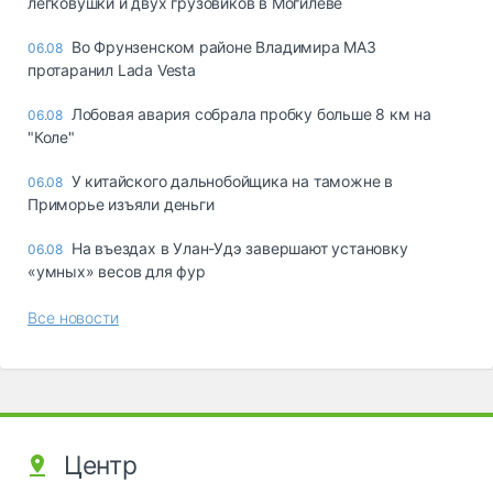
легковушки и двух грузовиков в Могилеве
Во Фрунзенском районе Владимира МАЗ
06.08
протаранил Lada Vesta
Лобовая авария собрала пробку больше 8 км на
06.08
"Коле"
У китайского дальнобойщика на таможне в
06.08
Приморье изъяли деньги
Ha въeздax в Улaн-Удэ зaвepшaют ycтaнoвкy
06.08
«yмныx» вecoв для фyp
Все новости
Центр