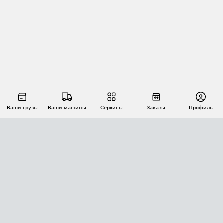
Ваши грузы
Ваши машины
Сервисы
Заказы
Профиль
АВТОМАТИЗАЦИЯ ПЕРЕВОЗОК
Площадки
Заказы
Торги
Тендеры
АТИ-Доки
GPS-мониторинг
АТИ Мессенджер
Цепочки грузов
API ATI.SU