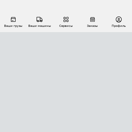
Ваши грузы
Ваши машины
Сервисы
Заказы
Профиль
АВТОМАТИЗАЦИЯ ПЕРЕВОЗОК
Площадки
Заказы
Торги
Тендеры
АТИ-Доки
GPS-мониторинг
АТИ Мессенджер
Цепочки грузов
API ATI.SU
ПОЛЕЗНОЕ
Расчет расстояний
БЕЗОПАСНОСТЬ
Академия ATI.SU
ATI.SU о безопасности
Звезды ATI.SU на вашем сайте
КОНТАКТЫ И ТАРИФЫ
Памятка по проверке контрагентов
Индекс ATI.SU FTL РФ