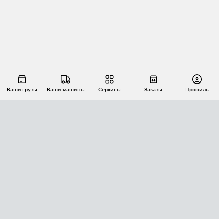
Ваши грузы
Ваши машины
Сервисы
Заказы
Профиль
АВТОМАТИЗАЦИЯ ПЕРЕВОЗОК
Площадки
Заказы
Торги
Тендеры
АТИ-Доки
GPS-мониторинг
АТИ Мессенджер
Цепочки грузов
API ATI.SU
ПОЛЕЗНОЕ