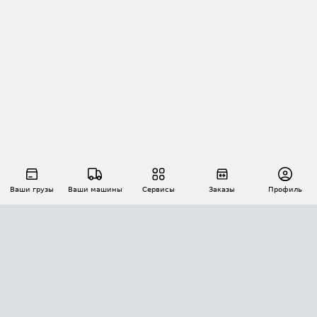
Ваши грузы
Ваши машины
Сервисы
Заказы
Профиль
АВТОМАТИЗАЦИЯ ПЕРЕВОЗОК
Площадки
Заказы
Торги
Тендеры
АТИ-Доки
GPS-мониторинг
АТИ Мессенджер
Цепочки грузов