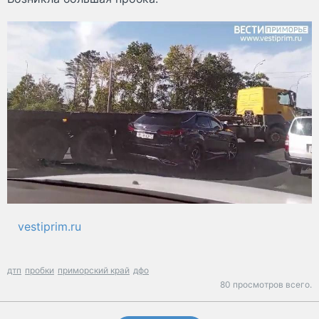
vestiprim.ru
дтп
пробки
приморский край
дфо
80 просмотров всего.