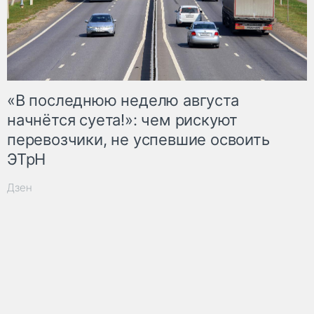
«В последнюю неделю августа
начнётся суета!»: чем рискуют
перевозчики, не успевшие освоить
ЭТрН
Дзен