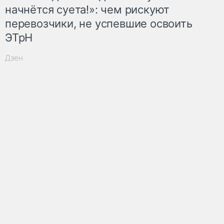
начнётся суета!»: чем рискуют
перевозчики, не успевшие освоить
ЭТрН
Дзен