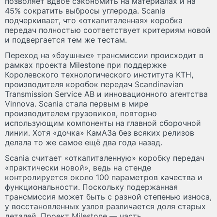
позволяет вдвое сэкономить на материалах и на
45% сократить выбросы углерода. Scania
подчеркивает, что «откапиталенная» коробка
передач полностью соответствует критериям новой
и подвергается тем же тестам.
Переход на «бэушные» трансмиссии происходит в
рамках проекта Milestone при поддержке
Королевского технологического института KTH,
производителя коробок передач Scandinavian
Transmission Service AB и инновационного агентства
Vinnova. Scania стала первым в мире
производителем грузовиков, повторно
использующим компоненты на главной сборочной
линии. Хотя «дочка» КамАЗа без всяких релизов
делала то же самое ещё два года назад.
Scania считает «откапиталенную» коробку передач
«практически новой», ведь на стенде
контролируется около 100 параметров качества и
функциональности. Поскольку подержанная
трансмиссия может быть с разной степенью износа,
у восстановленных узлов различается доля старых
деталей. Проект Milestone — часть