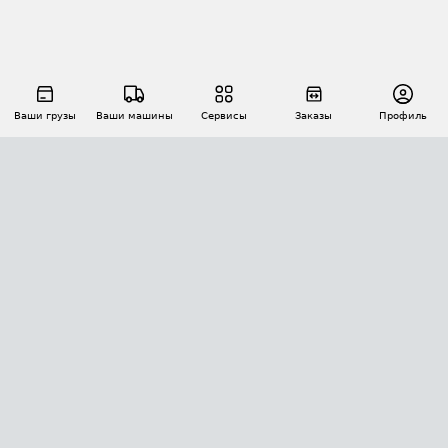
Ваши грузы
Ваши машины
Сервисы
Заказы
Профиль
АВТОМАТИЗАЦИЯ ПЕРЕВОЗОК
Площадки
Заказы
Торги
Тендеры
АТИ-Доки
GPS-мониторинг
АТИ Мессенджер
Цепочки грузов
API ATI.SU
ПОЛЕЗНОЕ
Расчет расстояний
БЕЗОПАСНОСТЬ
Академия ATI.SU
ATI.SU о безопасности
Звезды ATI.SU на вашем сайте
КОНТАКТЫ И ТАРИФЫ