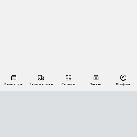
Ваши грузы
Ваши машины
Сервисы
Заказы
Профиль
АВТОМАТИЗАЦИЯ ПЕРЕВОЗОК
Площадки
Заказы
Торги
Тендеры
АТИ-Доки
GPS-мониторинг
АТИ Мессенджер
Цепочки грузов