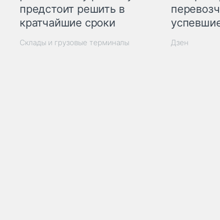
предстоит решить в
перевозч
кратчайшие сроки
успевшие
Склады и грузовые терминалы
Дзен