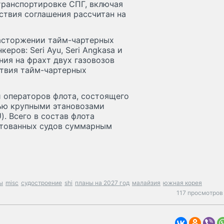
транспортировке СПГ, включая
ствия соглашения рассчитан на
асторжении тайм-чартерных
ров: Seri Ayu, Seri Angkasa и
ния на фрахт двух газовозов
йствия тайм-чартерных
и операторов флота, состоящего
тью крупными этановозами
. Всего в состав флота
хтованных судов суммарным
ы
misc
судостроение
shi
планы на 2027 год
малайзия
южная корея
117 просмотров