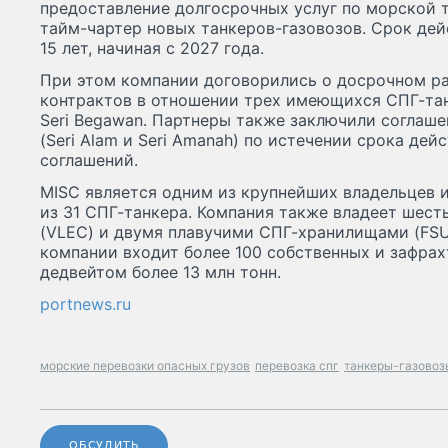
предоставление долгосрочных услуг по морской 
тайм-чартер новых танкеров-газовозов. Срок дей
15 лет, начиная с 2027 года.
При этом компании договорились о досрочном р
контрактов в отношении трех имеющихся СПГ-танке
Seri Begawan. Партнеры также заключили соглаше
(Seri Alam и Seri Amanah) по истечении срока де
соглашений.
MISC является одним из крупнейших владельцев 
из 31 СПГ-танкера. Компания также владеет шес
(VLEC) и двумя плавучими СПГ-хранилищами (FSU)
компании входит более 100 собственных и зафра
дедвейтом более 13 млн тонн.
portnews.ru
морские перевозки опасных грузов
перевозка спг
танкеры-газовоз
ОБСУДИТЬ