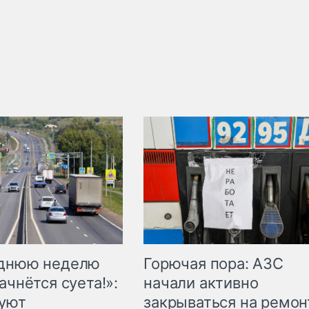
Горючая пора: АЗС
еднюю неделю
начали активно
ачнётся суета!»:
закрываться на ремон
куют