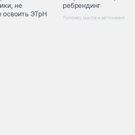
ребрендинг
ики, не
 освоить ЭТрН
Топливо, масла и автохимия