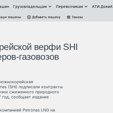
ашин
Грузовладельцам
Перевозчикам
АТИ-Доки
А
Ваши машины
Добавить машину
Заказы
рейской верфи SHI
еров-газовозов
и южнокорейская
ies (SHI) подписали контракты
возки сжиженного природного
7 год, сообщает издание
компанией Petronas LNG на