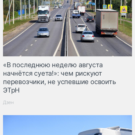
«В последнюю неделю августа
начнётся суета!»: чем рискуют
перевозчики, не успевшие освоить
ЭТрН
Дзен