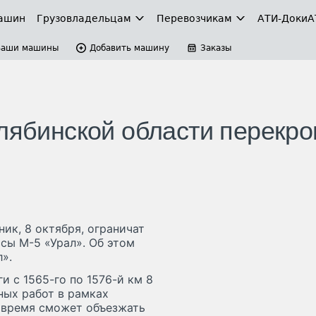
ашин
Грузовладельцам
Перевозчикам
АТИ-Доки
А
Ваши машины
Добавить машину
Заказы
елябинской области перекр
ик, 8 октября, ограничат
сы М-5 «Урал». Об этом
».
и с 1565-го по 1576-й км 8
вных работ в рамках
о время сможет объезжать