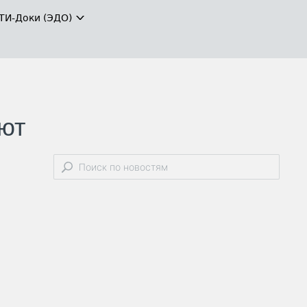
ТИ-Доки (ЭДО)
оют