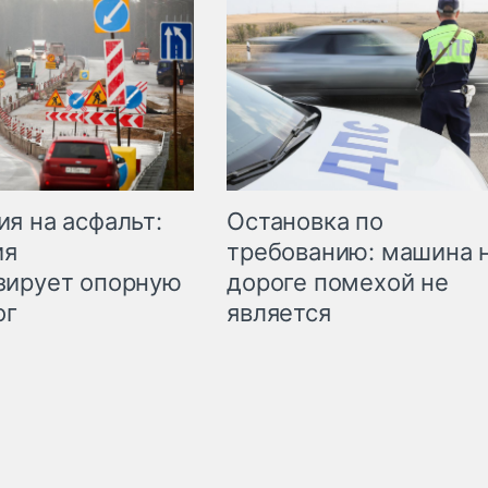
Остановка по
я на асфальт:
требованию: машина 
ия
дороге помехой не
зирует опорную
является
ог