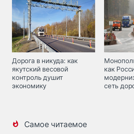
Дорога в никуда: как
Монополи
якутский весовой
как Росс
контроль душит
модерни
экономику
сеть дор
Самое читаемое