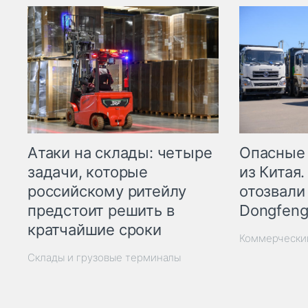
Опасные
Атаки на склады: четыре
из Китая.
задачи, которые
отозвали
российскому ритейлу
Dongfeng
предстоит решить в
кратчайшие сроки
Коммерчески
Склады и грузовые терминалы