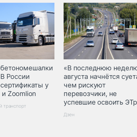
 бетономешалки
«В последнюю недел
 В России
августа начнётся суета
 сертификаты у
чем рискуют
 и Zoomlion
перевозчики, не
успевшие освоить ЭТ
й транспорт
Дзен