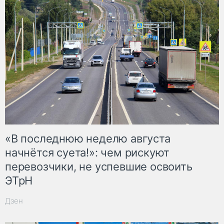
«В последнюю неделю августа
начнётся суета!»: чем рискуют
перевозчики, не успевшие освоить
ЭТрН
Дзен