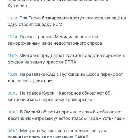
Кулачево
Под Тосно блокировали доступ самосвалов ещё на
16:38
одну стройплощадку ВСМ
Проект трассы «Меридиан» остается
15:34
замороженным из-за недостаточного спроса
Минтранс предлагает тратить средства дорожных
11:00
фондов на защиту трасс от БПЛА
На развязке КАД с Пулковским шоссе перекроют
10:38
две полосы движения
На трассе Курск – Касторное обновляют 65-
06.08
метровый мост через реку Грайворонка
В Омской области дорожные службы обновляют
06.08
десятикилометровый участок трассы Тара – Усть-Ишим
Минтранс Казахстана с середины августа
06.08
поднимет плату за пользование БАКАД