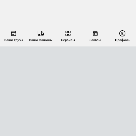
Ваши грузы
Ваши машины
Сервисы
Заказы
Профиль
АВТОМАТИЗАЦИЯ ПЕРЕВОЗОК
Площадки
Заказы
Торги
Тендеры
АТИ-Доки
GPS-мониторинг
АТИ Мессенджер
Цепочки грузов
API ATI.SU
ПОЛЕЗНОЕ
Расчет расстояний
БЕЗОПАСНОСТЬ
Академия ATI.SU
ATI.SU о безопасности