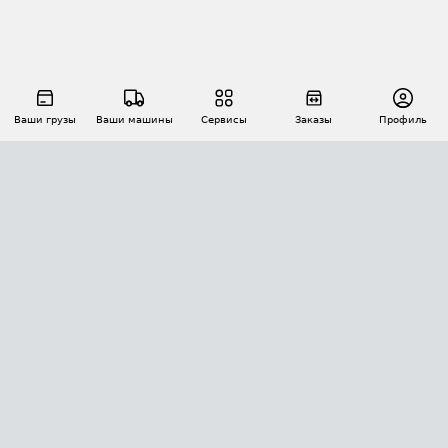
Ваши грузы
Ваши машины
Сервисы
Заказы
Профиль
АВТОМАТИЗАЦИЯ ПЕРЕВОЗОК
Площадки
Заказы
Торги
Тендеры
АТИ-Доки
GPS-мониторинг
АТИ Мессенджер
Цепочки грузов
API ATI.SU
ПОЛЕЗНОЕ
Расчет расстояний
БЕЗОПАСНОСТЬ
Академия ATI.SU
ATI.SU о безопасности
Звезды ATI.SU на вашем сайте