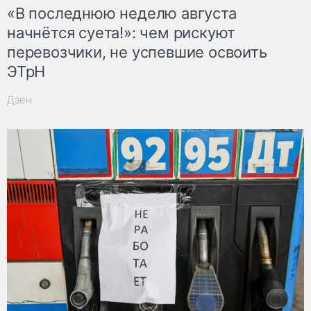
«В последнюю неделю августа
начнётся суета!»: чем рискуют
перевозчики, не успевшие освоить
ЭТрН
Дзен