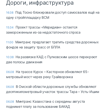
Дороги, инфраструктура
Под Тосно блокировали доступ самосвалов ещё на
16:38
одну стройплощадку ВСМ
Проект трассы «Меридиан» остается
15:34
замороженным из-за недостаточного спроса
Минтранс предлагает тратить средства дорожных
11:00
фондов на защиту трасс от БПЛА
На развязке КАД с Пулковским шоссе перекроют
10:38
две полосы движения
На трассе Курск – Касторное обновляют 65-
06.08
метровый мост через реку Грайворонка
В Омской области дорожные службы обновляют
06.08
десятикилометровый участок трассы Тара – Усть-Ишим
Минтранс Казахстана с середины августа
06.08
поднимет плату за пользование БАКАД