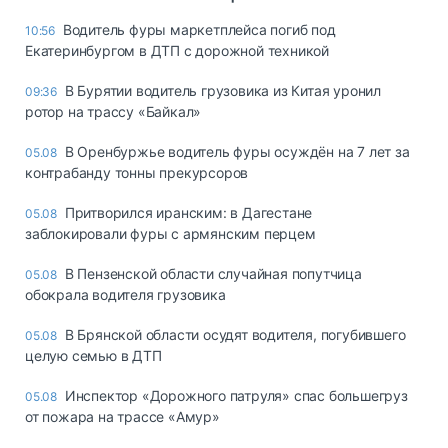
Водитель фуры маркетплейса погиб под
10:56
Екатеринбургом в ДТП с дорожной техникой
В Бурятии водитель грузовика из Китая уронил
09:36
ротор на трассу «Байкал»
В Оренбуржье водитель фуры осуждён на 7 лет за
05.08
контрабанду тонны прекурсоров
Притворился иранским: в Дагестане
05.08
заблокировали фуры с армянским перцем
В Пензенской области случайная попутчица
05.08
обокрала водителя грузовика
В Брянской области осудят водителя, погубившего
05.08
целую семью в ДТП
Инспектор «Дорожного патруля» спас большегруз
05.08
от пожара на трассе «Амур»