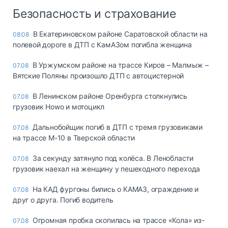
Безопасность и страхование
В Екатериновском районе Саратовской области на
08:08
полевой дороге в ДТП с КамАЗом погибла женщина
В Уржумском районе на трассе Киров – Малмыж –
07.08
Вятские Поляны произошло ДТП с автоцистерной
В Ленинском районе Оренбурга столкнулись
07.08
грузовик Howo и мотоцикл
Дальнобойщик погиб в ДТП с тремя грузовиками
07.08
на трассе М-10 в Тверской области
За секунду затянуло под колёса. В Ленобласти
07.08
грузовик наехал на женщину у пешеходного перехода
На КАД фургоны бились о КАМАЗ, ограждение и
07.08
друг о друга. Погиб водитель
Огромная пробка скопилась на трассе «Кола» из-
07.08