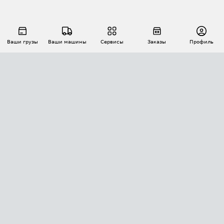
Ваши грузы
Ваши машины
Сервисы
Заказы
Профиль
АВТОМАТИЗАЦИЯ ПЕРЕВОЗОК
Площадки
Заказы
Торги
Тендеры
АТИ-Доки
GPS-мониторинг
АТИ Мессенджер
Цепочки грузов
API ATI.SU
ПОЛЕЗНОЕ
Расчет расстояний
БЕЗОПАСНОСТЬ
Академия ATI.SU
ATI.SU о безопасности
Звезды ATI.SU на вашем сайте
КОНТАКТЫ И ТАРИФЫ
Памятка по проверке контрагентов
Индекс ATI.SU FTL РФ
О системе ATI.SU