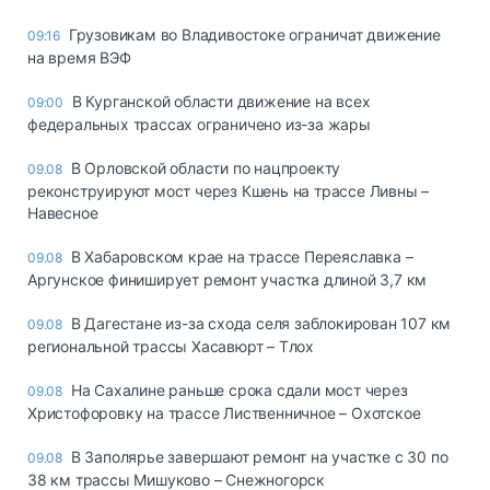
Грузовикам во Владивостоке ограничат движение
09:16
на время ВЭФ
В Курганской области движение на всех
09:00
федеральных трассах ограничено из-за жары
В Орловской области по нацпроекту
09.08
реконструируют мост через Кшень на трассе Ливны –
Навесное
В Хабаровском крае на трассе Переяславка –
09.08
Аргунское финиширует ремонт участка длиной 3,7 км
В Дагестане из-за схода селя заблокирован 107 км
09.08
региональной трассы Хасавюрт – Тлох
На Сахалине раньше срока сдали мост через
09.08
Христофоровку на трассе Лиственничное – Охотское
В Заполярье завершают ремонт на участке с 30 по
09.08
38 км трассы Мишуково – Снежногорск