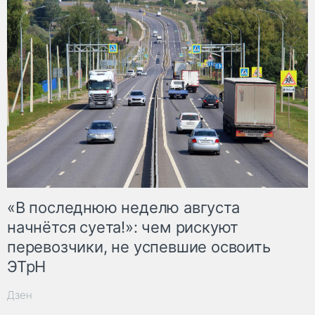
«В последнюю неделю августа
начнётся суета!»: чем рискуют
перевозчики, не успевшие освоить
ЭТрН
Дзен