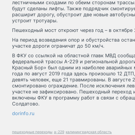
лестничными сходами по обеим сторонам трассы
будут сделаны лифты. Также подрядчик смонтиру
расширит дорогу, обустроит две новые автобусны
устроит тротуары.
Пешеходный мост откроют через год – в октябре 
На период возведения опор и обустройства оста
участке дороги ограничат до 50 км/ч.
В ФКУ со ссылкой на областной главк МВД сообща
федеральной трассы А-229 и региональной дорог
Красный Бор» был одним из наиболее аварийных м
года по август 2019 года здесь произошло 12 ДТП
девять человек, еще 21 травмированы. В августе 
смонтировано ограждение. После исключения лев
участке не зафиксировано. Пешеходный переход 
включены ФКУ в программу работ в связи с обра
Солдатово.
dorinfo.ru
пешеходные переходы
а-229
калининградская область