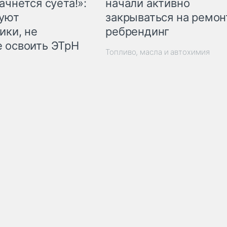
начали активно
ачнётся суета!»:
закрываться на ремон
куют
ребрендинг
ики, не
 освоить ЭТрН
Топливо, масла и автохимия