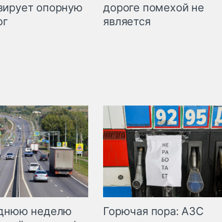
дороге помехой не
зирует опорную
является
ог
Горючая пора: АЗС
еднюю неделю