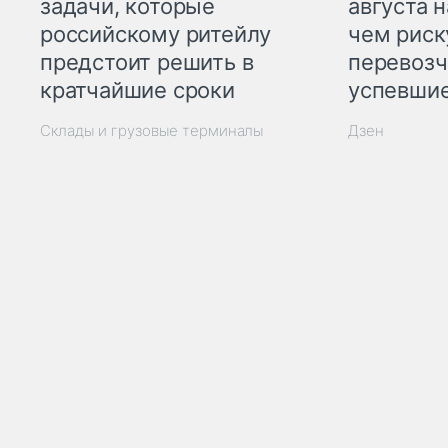
задачи, которые
августа н
российскому ритейлу
чем рис
предстоит решить в
перевозч
кратчайшие сроки
успевшие
Склады и грузовые терминалы
Дзен