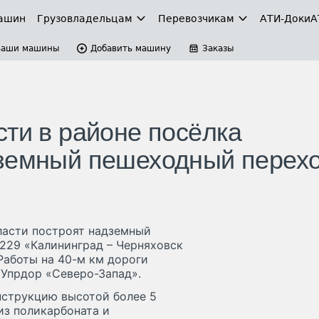
ашин
Грузовладельцам
Перевозчикам
АТИ-Доки
А
Ваши машины
Добавить машину
Заказы
сти в районе посёлка
дземный пешеходный перех
ласти построят надземный
229 «Калининград – Черняховск
Работы на 40-м км дороги
 Упрдор «Северо-Запад».
нструкцию высотой более 5
из поликарбоната и