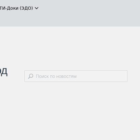
ТИ-Доки (ЭДО)
од