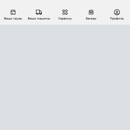
Ваши грузы
Ваши машины
Сервисы
Заказы
Профиль
АВТОМАТИЗАЦИЯ ПЕРЕВОЗОК
Площадки
Заказы
Торги
Тендеры
АТИ-Доки
GPS-мониторинг
АТИ Мессенджер
Цепочки грузов
API ATI.SU
ПОЛЕЗНОЕ
Расчет расстояний
БЕЗОПАСНОСТЬ
Академия ATI.SU
ATI.SU о безопасности
Звезды ATI.SU на вашем сайте
КОНТАКТЫ И ТАРИФЫ
Памятка по проверке контрагентов
Индекс ATI.SU FTL РФ
О системе ATI.SU
Светофор+
Средние ставки
ИНФОРМАЦИЯ