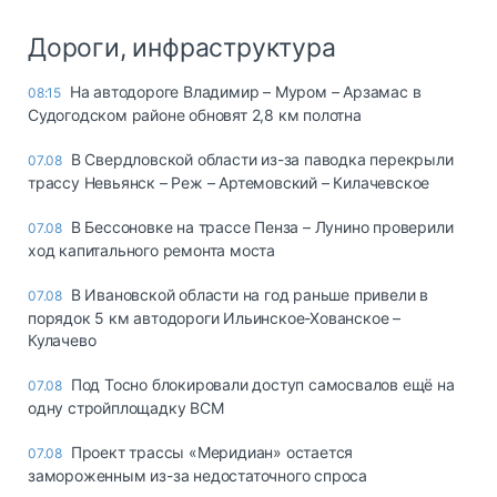
Дороги, инфраструктура
На автодороге Владимир – Муром – Арзамас в
08:15
Судогодском районе обновят 2,8 км полотна
В Свердловской области из-за паводка перекрыли
07.08
трассу Невьянск – Реж – Артемовский – Килачевское
В Бессоновке на трассе Пенза – Лунино проверили
07.08
ход капитального ремонта моста
В Ивановской области на год раньше привели в
07.08
порядок 5 км автодороги Ильинское-Хованское –
Кулачево
Под Тосно блокировали доступ самосвалов ещё на
07.08
одну стройплощадку ВСМ
Проект трассы «Меридиан» остается
07.08
замороженным из-за недостаточного спроса