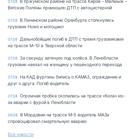
В Уржумском районе на трассе Киров – Малмыж –
07.08
Вятские Поляны произошло ДТП с автоцистерной
В Ленинском районе Оренбурга столкнулись
07.08
грузовик Howo и мотоцикл
Дальнобойщик погиб в ДТП с тремя грузовиками
07.08
на трассе М-10 в Тверской области
За секунду затянуло под колёса. В Ленобласти
07.08
грузовик наехал на женщину у пешеходного перехода
На КАД фургоны бились о КАМАЗ, ограждение и
07.08
друг о друга. Погиб водитель
Огромная пробка скопилась на трассе «Кола» из-
07.08
за аварии с фурой в Ленобласти
В Мордовии на трассе М-5 водитель МАЗа
06.08
спровоцировал смертельную аварию
Все новости