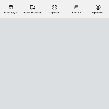
Ваши грузы
Ваши машины
Сервисы
Заказы
Профиль
АВТОМАТИЗАЦИЯ ПЕРЕВОЗОК
Площадки
Заказы
Торги
Тендеры
АТИ-Доки
GPS-мониторинг
АТИ Мессенджер
Цепочки грузов
API ATI.SU
ПОЛЕЗНОЕ
Расчет расстояний
БЕЗОПАСНОСТЬ
Академия ATI.SU
ATI.SU о безопасности
Звезды ATI.SU на вашем сайте
КОНТАКТЫ И ТАРИФЫ
Памятка по проверке контрагентов
Индекс ATI.SU FTL РФ
О системе ATI.SU
Светофор+
Средние ставки
ИНФОРМАЦИЯ
Контактная информация