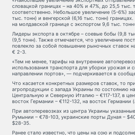
«Наибольшее увеличение экспортных отправлени
словацкой границах – на 40% и 47%, до 25,5 тыс. т
соответственно. Небольшое увеличение (5-6%) за
тыс. тонн) и венгерской (6,16 тыс. тонн) граница
на молдавской границе с экспортом 9,6 тыс. тонн
Лидеры экспорта в октябре – соевые бобы (9,8 ты
(9,5 тонн). Также отмечается, что увеличение по
повлекло за собой повышение рыночных ставок н
€ 2-3.
«Тем не менее, тарифы на внутренние автоперево
использования транспорта для уборки урожая и с
направлении портов», — подчеркивается в сообщ
Что касается конкретных размеров ставок, то пр
агропродукции с запада Украины по состоянию на
Центральную и Северную Италию – €117-137, в цен
восток Германии – €112-132, на восток Германии 
При автоперевозках из центра Украины указанные
Румынии – €78-103, украинские порты Дуная – $4
$28-35.
Ранее стало известно, что цены на сою и подсол