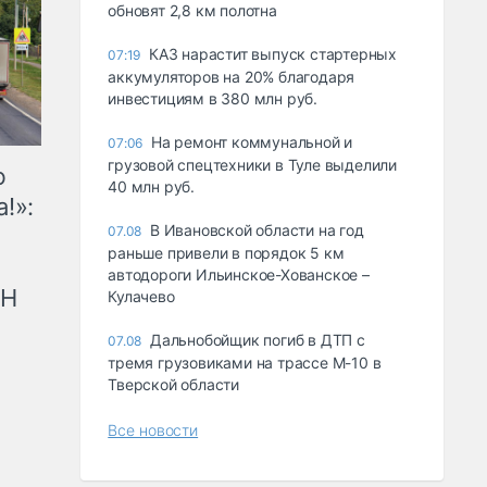
обновят 2,8 км полотна
КАЗ нарастит выпуск стартерных
07:19
аккумуляторов на 20% благодаря
инвестициям в 380 млн руб.
На ремонт коммунальной и
07:06
грузовой спецтехники в Туле выделили
ю
40 млн руб.
!»:
В Ивановской области на год
07.08
раньше привели в порядок 5 км
автодороги Ильинское-Хованское –
рН
Кулачево
Дальнобойщик погиб в ДТП с
07.08
тремя грузовиками на трассе М-10 в
Тверской области
Все новости