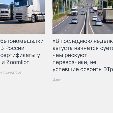
 бетономешалки
«В последнюю недел
 В России
августа начнётся суета
 сертификаты у
чем рискуют
 и Zoomlion
перевозчики, не
успевшие освоить ЭТ
й транспорт
Дзен