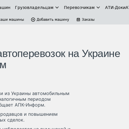
ашин
Грузовладельцам
Перевозчикам
АТИ-Доки
А
Ваши машины
Добавить машину
Заказы
втоперевозок на Украине
ом
ии из Украины автомобильным
аналогичным периодом
общает АПК-Информ.
 продавцов и повышением
ых сделок.