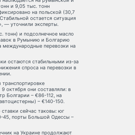
й наблюдается на румынской и
онн и 9,05 тыс. тонн
фиксировано на польской (30,7
х. Стабильной остается ситуация
», — уточнили эксперты.
с. тонн) и подсолнечное масло
ставок в Румынию и Болгарию
а международные перевозки на
зки остаются стабильными из-за
нижения спроса на перевозки в
ении.
и транспортировке
 9 октября они составляли: в
тр Болгарии – €86-112, на
(автоцистерны) – €140-150.
 ставки сейчас таковы: юг
0-45, порты Большой Одессы –
нечник на Украине продолжают