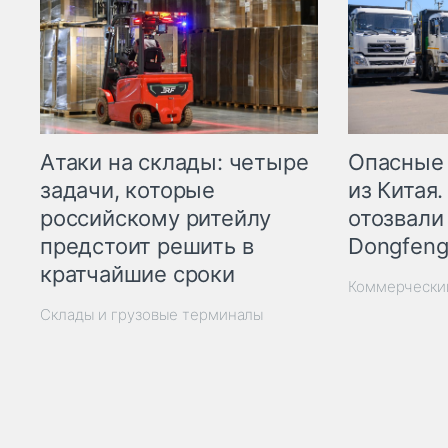
Опасные
Атаки на склады: четыре
из Китая.
задачи, которые
отозвали
российскому ритейлу
Dongfeng
предстоит решить в
кратчайшие сроки
Коммерчески
Склады и грузовые терминалы